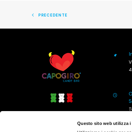
PRECEDENTE
I
V
4
O
S
T
3
Questo sito web utilizza i