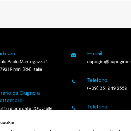
ndirizzo
E-mail
iale Paolo Mantegazza 1
capogiro@capogirorimi
7921 Rimini (RN) Italia
Telefono
(+39) 351 949 2559
rario da Giugno a
ettembre
Telefono
utti i giorni dalle 20.00 alle
(+39) 333 795 9984
.00
 cookie